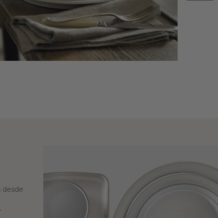
s desde
y