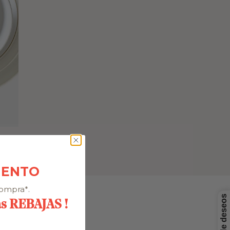
UENTO
compra*.
as REBAJAS !