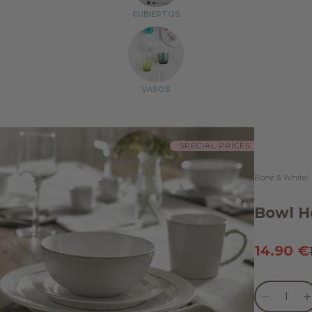
CUBIERTOS
VASOS
SPECIAL PRICES
Bone & White
Bowl H
Precio 
14.90 €
Reducir can
Re