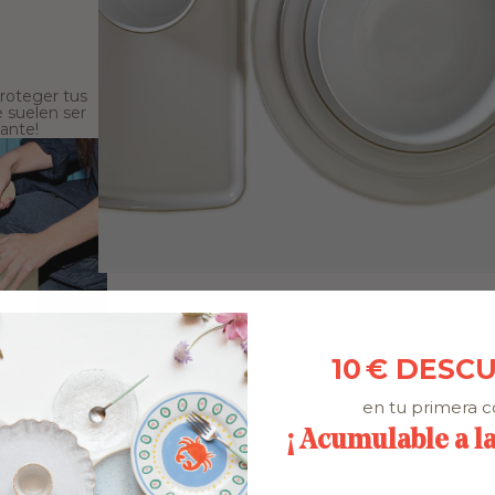
roteger tus
e suelen ser
ante!
10 € DESC
en tu primera 
¡ Acumulable a l
Delivering Happiness