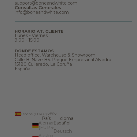
support@boneandwhite.com
c
Consultas Generales
h
info@boneandwhite.com
o
m
á
s
.
HORARIO AT. CLIENTE
B
Lunes - Viernes
i
9.00 - 15.00
e
n
DÓNDE ESTAMOS
v
Head office, Warehouse & Showroom:
e
Calle B, Nave B6. Parque Empresarial Alvedro
n
15180 Culleredo, La Coruña
i
España
d
@
a
n
u
e
s
t
r
o
ES
España (EUR €)
m
País
Idioma
u
Alemania
Español
n
(EUR €)
Deutsch
d
Austria
o