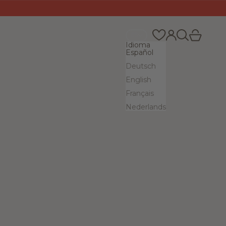
Buscar
Cesta
Iniciar sesión
ES
Idioma
Español
Deutsch
English
Français
Nederlands