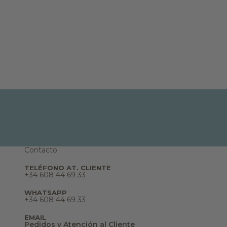
N
o
v
e
d
a
d
e
s
,
r
e
p
o
r
t
a
j
e
s
Contacto
,
s
TELÉFONO AT. CLIENTE
u
+34 608 44 69 33
e
ñ
WHATSAPP
o
+34 608 44 69 33
s
y
m
EMAIL
Pedidos y Atención al Cliente
u