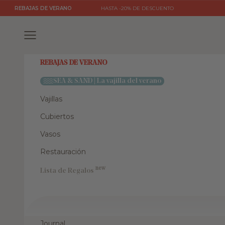
Ir al contenido
REBAJAS DE VERANO
HASTA -20% DE DESCUENTO
Menú
REBAJAS DE VERANO
SEA & SAND | La vajilla del verano
Vajillas
Cubiertos
Vasos
Restauración
new
Lista de Regalos
Journal