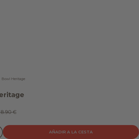
Bowl Heritage
eritage
de oferta
Precio normal
18.90 €
tidad
ducir cantidad
AÑADIR A LA CESTA