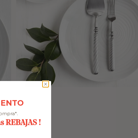
UENTO
compra*.
as REBAJAS !