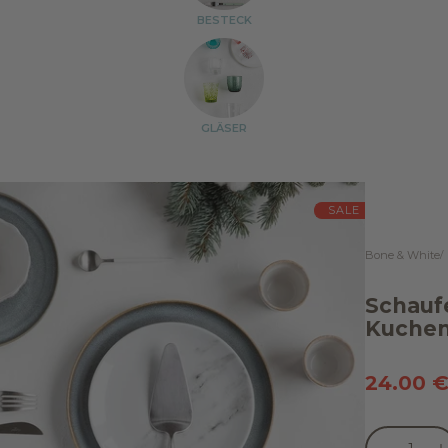
BESTECK
GLÄSER
SALE
Bone & White
Schauf
Kuche
Angebo
24.00 
Anzahl verr
Anz