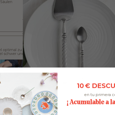
 Säulen
el optimal zu
gel schwer und
10 € DESC
en tu primera 
¡ Acumulable a l