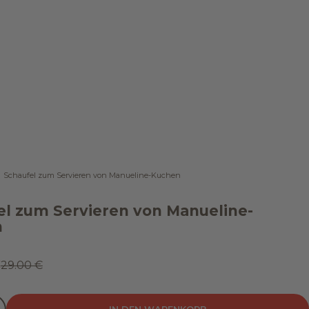
Schaufel zum Servieren von Manueline-Kuchen
el zum Servieren von Manueline-
n
t
€
Regulärer Preis
29.00 €
ingern
ahl verringern