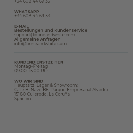
e
+34 608 44 69 33
,
T
WHATSAPP
r
+34 608 44 69 33
ä
u
E-MAIL
m
Bestellungen und Kundenservice
e
support@boneandwhite.com
u
Allgemeine Anfragen
n
info@boneandwhite.com
d
v
i
e
KUNDENDIENSTZEITEN
l
Montag–Freitag
e
09:00–15:00 Uhr
s
m
e
WO WIR SIND
Hauptsitz, Lager & Showroom:
h
Calle B, Nave B6. Parque Empresarial Alvedro
r
15180 Culleredo, La Coruña
.
Spanien
W
i
l
l
k
o
m
m