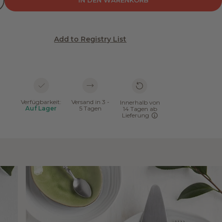
IN DEN WARENKORB
Add to Registry List
Verfügbarkeit:
Versand in 3 -
Innerhalb von
Auf Lager
5 Tagen
14 Tagen ab
Lieferung