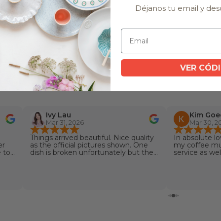
Déjanos tu email y des
Delivering Happiness
VER CÓD
Kim Goedmakers
Mar 30, 2026
y
In absolute love with the design of
my coffee mugs. Great customer
service as well. I didn’t notice part of
my order still needed to be
produced, so they proactively
contacted me. Very kind and
responsive customer service.