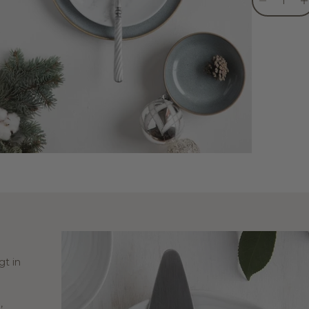
gt in
,