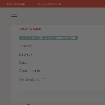
Zum Inhalt springen
SUMMER SALE
BIS ZU 20% RABATT
Menü
SUMMER SALE
SEA & SAND | Das Sommergeschirr
Geschirr
Besteck
Gläser
Gastronomie
new
Geschenkliste
Journal